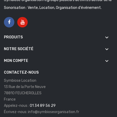
Sonorisation : Vente, Location, Organisation d'événement.
keyboard_arrow_down
PRODUITS
keyboard_arrow_down
NOTRE SOCIÉTÉ
keyboard_arrow_down
MON COMPTE
CONTACTEZ-NOUS
Symbiose Location
13 Rue de la Porte Neuve
78810 FEUCHEROLLES
France
Appelez-nous :
01 34 89 56 29
Écrivez-nous:
info@symbioseorganisation.fr