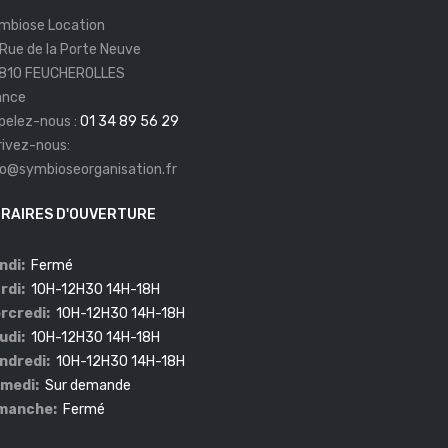
mbiose Location
 Rue de la Porte Neuve
810 FEUCHEROLLES
ance
pelez-nous :
01 34 89 56 29
rivez-nous:
fo@symbioseorganisation.fr
RAIRES D'OUVERTURE
ndi:
Fermé
rdi:
10H-12H30 14H-18H
rcredi:
10H-12H30 14H-18H
udi:
10H-12H30 14H-18H
ndredi:
10H-12H30 14H-18H
medi:
Sur demande
manche:
Fermé