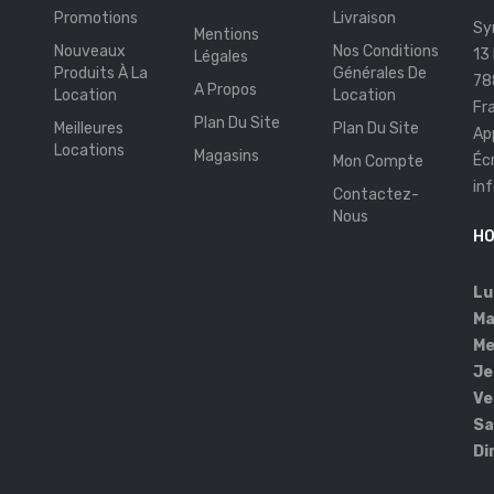
Promotions
Livraison
Sy
Mentions
Nouveaux
Nos Conditions
13
Légales
Produits À La
Générales De
78
A Propos
Location
Location
Fr
Plan Du Site
Meilleures
Plan Du Site
Ap
Locations
Magasins
Éc
Mon Compte
in
Contactez-
s
Nous
HO
Lu
Ma
Me
Je
Ve
Sa
Di