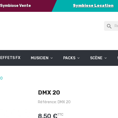
Symbiose Vente
Symbiose Location
search
EFFETS FX
MUSICIEN
PACKS
SCÈNE
20
DMX 20
Référence: DMX 20
8,50 €
TTC