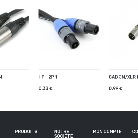
M
HP - 2P 1
CAB JM/XLR 
U PANIER
AJOUTER AU PANIER
AJOUTER 
0,33 €
0,99 €
PRODUITS
NOTRE
MON COMPTE
CO
SOCIÉTÉ