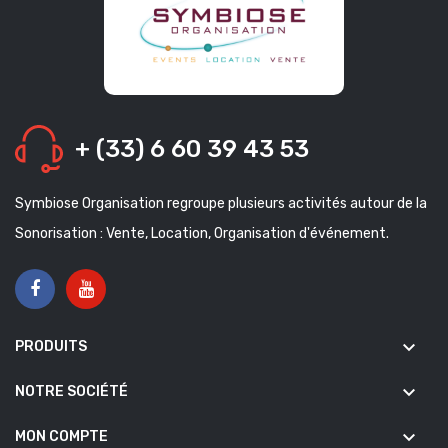
+ (33) 6 60 39 43 53
Symbiose Organisation regroupe plusieurs activités autour de la
Sonorisation : Vente, Location, Organisation d'événement.
keyboard_arrow_down
PRODUITS
keyboard_arrow_down
NOTRE SOCIÉTÉ
keyboard_arrow_down
MON COMPTE