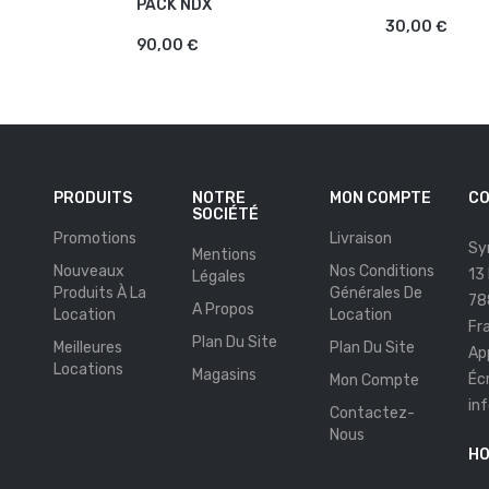
PACK NDX
AJOUTER AU PANIER
30,00 €
90,00 €
PRODUITS
NOTRE
MON COMPTE
CO
SOCIÉTÉ
Promotions
Livraison
Sy
Mentions
Nouveaux
Nos Conditions
13
Légales
Produits À La
Générales De
78
A Propos
Location
Location
Fr
Plan Du Site
Meilleures
Plan Du Site
Ap
Locations
Magasins
Éc
Mon Compte
in
Contactez-
s
Nous
HO