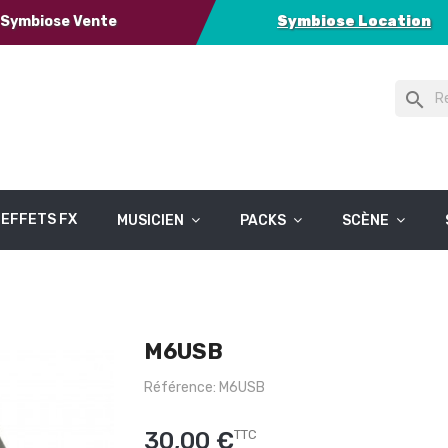
Symbiose Vente
Symbiose Location
search
EFFETS FX
MUSICIEN
PACKS
SCÈNE
M6USB
Référence: M6USB
30,00 €
TTC