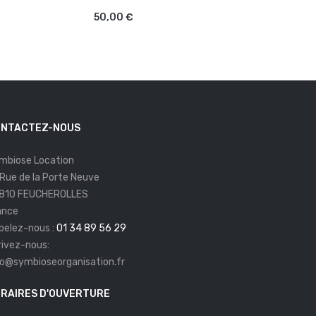
50,00 €
180,00 €
NTACTEZ-NOUS
mbiose Location
 Rue de la Porte Neuve
810 FEUCHEROLLES
ance
pelez-nous :
01 34 89 56 29
rivez-nous:
fo@symbioseorganisation.fr
RAIRES D'OUVERTURE