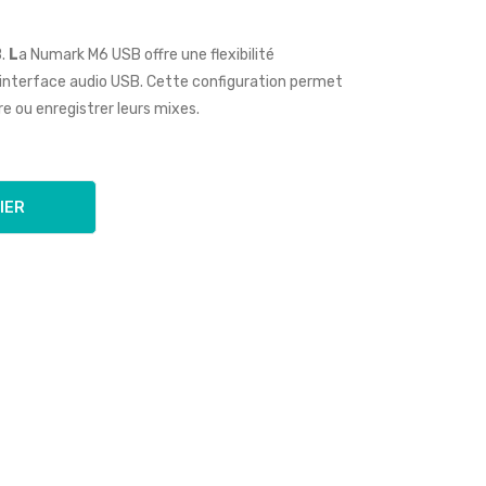
B.
L
a Numark M6 USB offre une flexibilité
interface audio USB. Cette configuration permet
re ou enregistrer leurs mixes.
IER