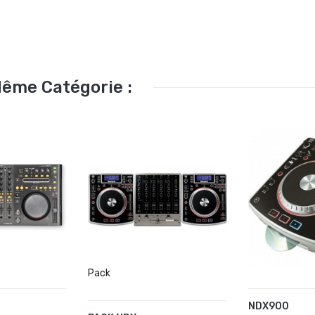
Même Catégorie :
Pack
NDX900
U PANIER
AJOUTER 