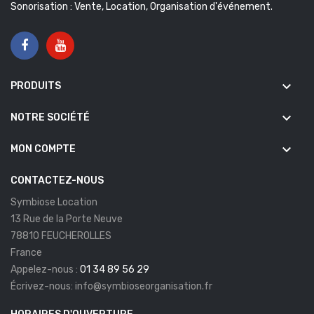
Sonorisation : Vente, Location, Organisation d'événement.
keyboard_arrow_down
PRODUITS
keyboard_arrow_down
NOTRE SOCIÉTÉ
keyboard_arrow_down
MON COMPTE
CONTACTEZ-NOUS
Symbiose Location
13 Rue de la Porte Neuve
78810 FEUCHEROLLES
France
Appelez-nous :
01 34 89 56 29
Écrivez-nous:
info@symbioseorganisation.fr