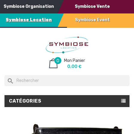
Symbiose Organisation
Symbiose Vente
Symbiose Location
Symbiose Event
Mon Panier
0
0,00 €
search
CATÉGORIES