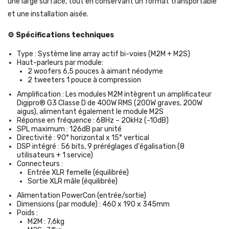
une large surface, tout en conservant un format transportable
et une installation aisée.
⚙️ Spécifications techniques
Type : Système line array actif bi-voies (M2M + M2S)
Haut-parleurs par module:
2 woofers 6,5 pouces à aimant néodyme
2 tweeters 1 pouce à compression
Amplification : Les modules M2M intègrent un amplificateur
Digipro® G3 Classe D de 400W RMS (200W graves, 200W
aigus), alimentant également le module M2S
Réponse en fréquence : 68Hz – 20kHz (-10dB)
SPL maximum : 126dB par unité
Directivité : 90° horizontal x 15° vertical
DSP intégré : 56 bits, 9 préréglages d'égalisation (8
utilisateurs + 1 service)
Connecteurs :
Entrée XLR femelle (équilibrée)
Sortie XLR mâle (équilibrée)
Alimentation PowerCon (entrée/sortie)
Dimensions (par module) : 460 x 190 x 345mm
Poids :
M2M : 7,6kg