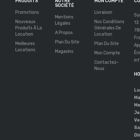
PRODUITS
NOTRE
MON COMPTE
CO
SOCIÉTÉ
Promotions
Livraison
Sy
Mentions
Nouveaux
Nos Conditions
13
Légales
Produits À La
Générales De
78
A Propos
Location
Location
Fr
Plan Du Site
Meilleures
Plan Du Site
Ap
Locations
Magasins
Éc
Mon Compte
in
Contactez-
s
Nous
HO
Lu
Ma
Me
Je
Ve
Sa
Di