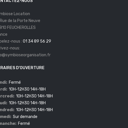
NTACTEZ-NOUS
mbiose Location
 Rue de la Porte Neuve
810 FEUCHEROLLES
ance
pelez-nous :
01 34 89 56 29
rivez-nous:
fo@symbioseorganisation.fr
RAIRES D'OUVERTURE
ndi:
Fermé
rdi:
10H-12H30 14H-18H
rcredi:
10H-12H30 14H-18H
udi:
10H-12H30 14H-18H
ndredi:
10H-12H30 14H-18H
medi:
Sur demande
manche:
Fermé