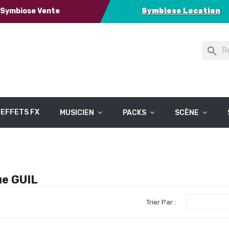
Symbiose Vente
Symbiose Location
search
EFFETS FX
MUSICIEN
PACKS
SCÈNE
ue GUIL
Trier Par :