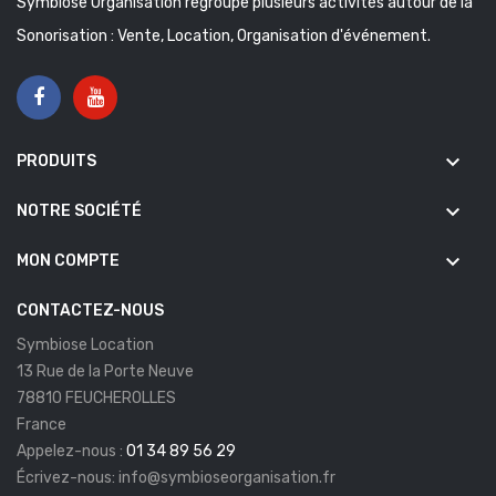
Symbiose Organisation regroupe plusieurs activités autour de la
Sonorisation : Vente, Location, Organisation d'événement.
keyboard_arrow_down
PRODUITS
keyboard_arrow_down
NOTRE SOCIÉTÉ
keyboard_arrow_down
MON COMPTE
CONTACTEZ-NOUS
Symbiose Location
13 Rue de la Porte Neuve
78810 FEUCHEROLLES
France
Appelez-nous :
01 34 89 56 29
Écrivez-nous:
info@symbioseorganisation.fr