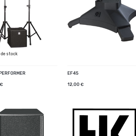
 de stock
 PERFORMER
EF45
TER AU PANIER
AJOUTER AU PANIER
 €
12,00 €