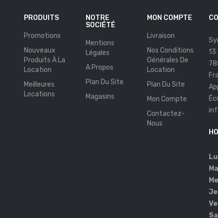
PRODUITS
NOTRE
MON COMPTE
CO
SOCIÉTÉ
Promotions
Livraison
Sy
Mentions
Nouveaux
Nos Conditions
13
Légales
Produits À La
Générales De
78
A Propos
Location
Location
Fr
Plan Du Site
Meilleures
Plan Du Site
Ap
Locations
Magasins
Éc
Mon Compte
in
Contactez-
s
Nous
HO
Lu
Ma
Me
Je
Ve
Sa