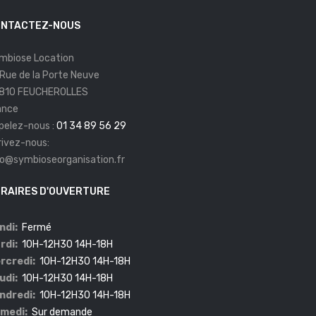
NTACTEZ-NOUS
mbiose Location
 Rue de la Porte Neuve
810 FEUCHEROLLES
ance
pelez-nous :
01 34 89 56 29
rivez-nous:
fo@symbioseorganisation.fr
RAIRES D'OUVERTURE
ndi:
Fermé
rdi:
10H-12H30 14H-18H
rcredi:
10H-12H30 14H-18H
udi:
10H-12H30 14H-18H
ndredi:
10H-12H30 14H-18H
medi:
Sur demande