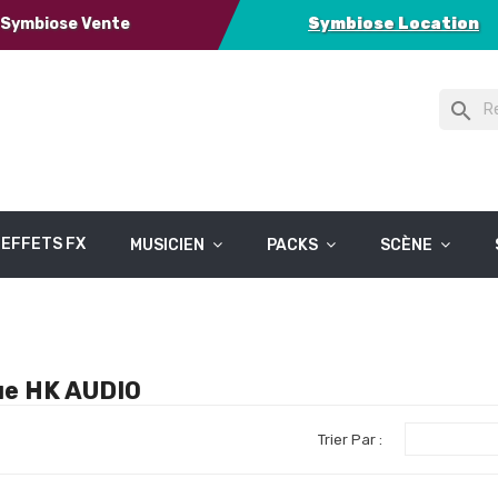
Symbiose Vente
Symbiose Location
search
EFFETS FX
MUSICIEN
PACKS
SCÈNE
que HK AUDIO
Trier Par :