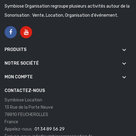
Symbiose Organisation regroupe plusieurs activités autour de la
Sonorisation : Vente, Location, Organisation d'événement.
keyboard_arrow_down
PRODUITS
keyboard_arrow_down
NOTRE SOCIÉTÉ
keyboard_arrow_down
MON COMPTE
CONTACTEZ-NOUS
Symbiose Location
13 Rue de la Porte Neuve
78810 FEUCHEROLLES
France
Appelez-nous :
01 34 89 56 29