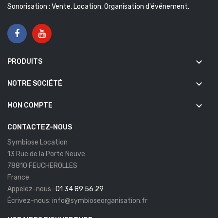
Sonorisation : Vente, Location, Organisation d'événement.
keyboard_arrow_down
PRODUITS
keyboard_arrow_down
NOTRE SOCIÉTÉ
keyboard_arrow_down
MON COMPTE
CONTACTEZ-NOUS
Symbiose Location
13 Rue de la Porte Neuve
78810 FEUCHEROLLES
France
Appelez-nous :
01 34 89 56 29
Écrivez-nous:
info@symbioseorganisation.fr