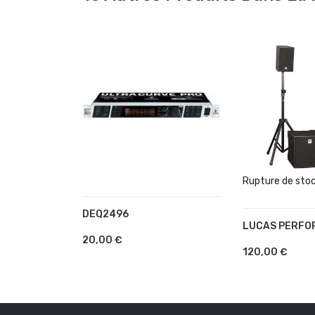
Rupture de sto
DEQ2496
AJOUTER AU PANIER
LUCAS PERFO
AJOUTER AU
20,00 €
120,00 €