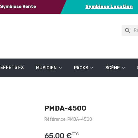
Symbiose Vente
Symbiose Location
search
EFFETS FX
MUSICIEN
PACKS
SCÈNE
PMDA-4500
Référence: PMDA-4500
65,00 €
TTC