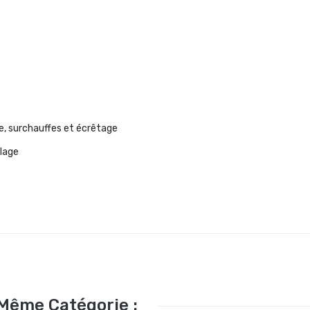
ge, surchauffes et écrêtage
llage
 Même Catégorie :