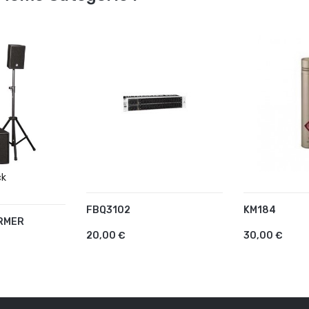
ck
FBQ3102
KM184
AJOUTER AU PANIER
AJOUTER 
RMER
 PANIER
20,00 €
30,00 €