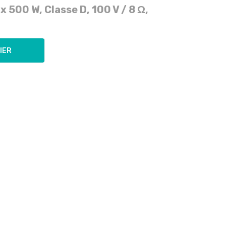
x 500 W, Classe D, 100 V / 8 Ω,
IER