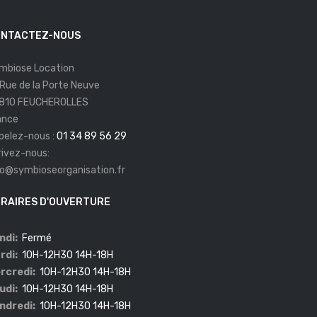
NTACTEZ-NOUS
mbiose Location
 Rue de la Porte Neuve
810 FEUCHEROLLES
ance
pelez-nous :
01 34 89 56 29
rivez-nous:
fo@symbioseorganisation.fr
RAIRES D'OUVERTURE
ndi:
Fermé
rdi:
10H-12H30 14H-18H
rcredi:
10H-12H30 14H-18H
udi:
10H-12H30 14H-18H
ndredi:
10H-12H30 14H-18H