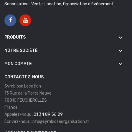
Sonorisation : Vente, Location, Organisation d'événement.
keyboard_arrow_down
PRODUITS
keyboard_arrow_down
NOTRE SOCIÉTÉ
keyboard_arrow_down
MON COMPTE
CONTACTEZ-NOUS
Symbiose Location
13 Rue de la Porte Neuve
78810 FEUCHEROLLES
France
Appelez-nous :
01 34 89 56 29
Écrivez-nous:
info@symbioseorganisation.fr