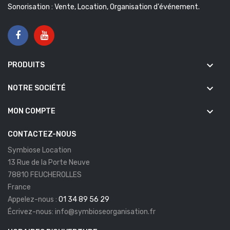
Sonorisation : Vente, Location, Organisation d'événement.
keyboard_arrow_down
PRODUITS
keyboard_arrow_down
NOTRE SOCIÉTÉ
keyboard_arrow_down
MON COMPTE
CONTACTEZ-NOUS
Symbiose Location
13 Rue de la Porte Neuve
78810 FEUCHEROLLES
France
Appelez-nous :
01 34 89 56 29
Écrivez-nous:
info@symbioseorganisation.fr