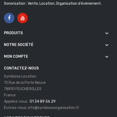
Sonorisation : Vente, Location, Organisation d'événement.
keyboard_arrow_down
PRODUITS
keyboard_arrow_down
NOTRE SOCIÉTÉ
keyboard_arrow_down
MON COMPTE
CONTACTEZ-NOUS
Symbiose Location
13 Rue de la Porte Neuve
78810 FEUCHEROLLES
France
Appelez-nous :
01 34 89 56 29
Écrivez-nous:
info@symbioseorganisation.fr