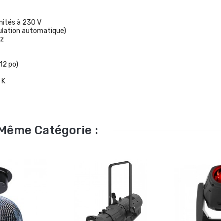
unités à 230 V
ulation automatique)
Hz
12 po)
 K
 Même Catégorie :