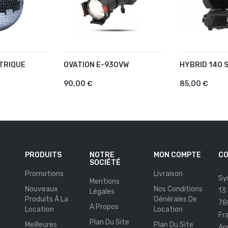
TRIQUE
OVATION E-930VW
HYBRID 140 
U PANIER
AJOUTER AU PANIER
AJOUTER 
90,00 €
85,00 €
PRODUITS
NOTRE
MON COMPTE
CO
SOCIÉTÉ
Promotions
Livraison
Sy
Mentions
Nouveaux
Nos Conditions
13
Légales
Produits À La
Générales De
78
A Propos
Location
Location
Fr
Plan Du Site
Meilleures
Plan Du Site
Ap