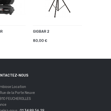
SR
GIGBAR 2
MAXFLASH-
AU PANIER
AJOUTER AU PANIER
AJOUTER
80,00 €
50,00 €
NTACTEZ-NOUS
mbiose Location
 Rue de la Porte Neuve
810 FEUCHEROLLES
ance
pelez-nous :
01 34 89 56 29