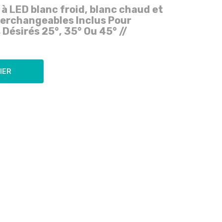
à LED blanc froid, blanc chaud et
terchangeables Inclus Pour
s Désirés
25°, 35° Ou 45°
//
IER