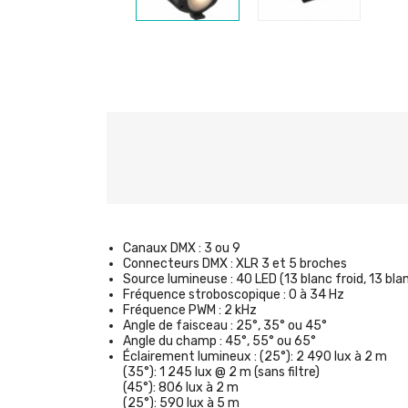
Canaux DMX :
3 ou 9
Connecteurs DMX :
XLR 3 et 5 broches
Source lumineuse :
40 LED (13 blanc froid, 13 bl
Fréquence stroboscopique :
0 à 34 Hz
Fréquence PWM :
2 kHz
Angle de faisceau :
25°, 35° ou 45°
Angle du champ :
45°, 55° ou 65°
Éclairement lumineux :
(25°): 2 490 lux à 2 m
(35°): 1 245 lux @ 2 m (sans filtre)
(45°): 806 lux à 2 m
(25°): 590 lux à 5 m