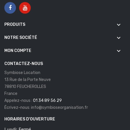
keyboard_arrow_down
PRODUITS
keyboard_arrow_down
NOTRE SOCIÉTÉ
keyboard_arrow_down
MON COMPTE
CONTACTEZ-NOUS
Symbiose Location
13 Rue de la Porte Neuve
78810 FEUCHEROLLES
France
Appelez-nous :
01 34 89 56 29
Écrivez-nous:
info@symbioseorganisation.fr
HORAIRES D'OUVERTURE
Lundi:
Fermé