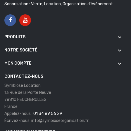
Sonorisation : Vente, Location, Organisation d'événement.
keyboard_arrow_down
PRODUITS
keyboard_arrow_down
NOTRE SOCIÉTÉ
keyboard_arrow_down
MON COMPTE
CONTACTEZ-NOUS
Symbiose Location
13 Rue de la Porte Neuve
78810 FEUCHEROLLES
France
Appelez-nous :
01 34 89 56 29
Écrivez-nous:
info@symbioseorganisation.fr