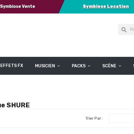
Symbiose Vente
Symbiose Location
search
EFFETS FX
MUSICIEN
PACKS
SCÈNE
que SHURE
Trier Par :