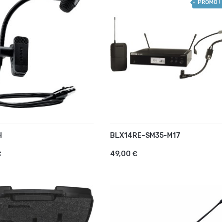
PROMO !
H
BLX14RE-SM35-M17
UTER AU PANIER
AJOUTER AU PANIER
€
49,00 €