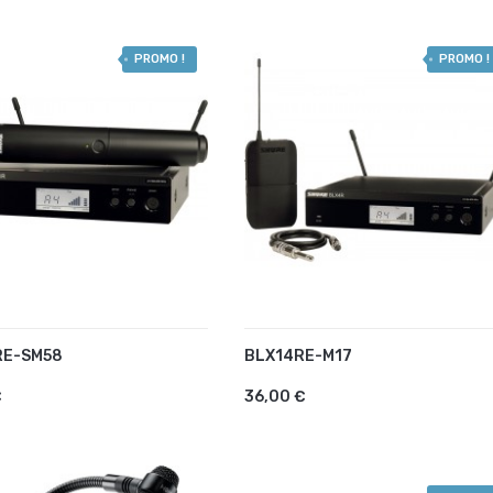
PROMO !
PROMO !
RE-SM58
BLX14RE-M17
UTER AU PANIER
AJOUTER AU PANIER
€
36,00 €