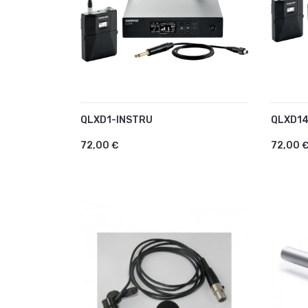
QLXD1-INSTRU
QLXD14
AJOUTER AU PANIER
AJO
72,00 €
72,00 