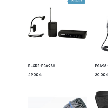
PROMO !
BLXRE-PGA98H
PGA98
AJOUTER AU PANIER
AJO
49,00 €
20,00 