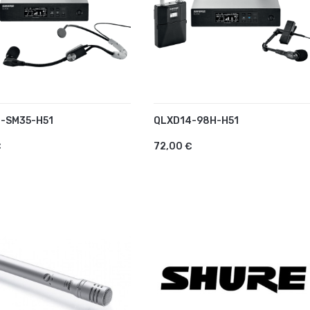
-SM35-H51
QLXD14-98H-H51
UTER AU PANIER
AJOUTER AU PANIER
€
72,00 €