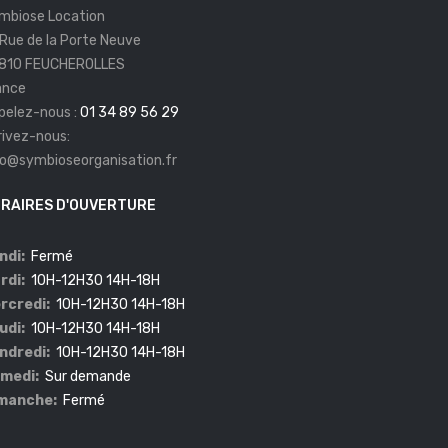
mbiose Location
 Rue de la Porte Neuve
810 FEUCHEROLLES
ance
pelez-nous :
01 34 89 56 29
rivez-nous:
fo@symbioseorganisation.fr
RAIRES D'OUVERTURE
ndi:
Fermé
rdi:
10H-12H30 14H-18H
rcredi:
10H-12H30 14H-18H
udi:
10H-12H30 14H-18H
ndredi:
10H-12H30 14H-18H
medi:
Sur demande
manche:
Fermé