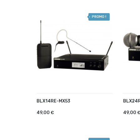
PROMO !
BLX14RE-MX53
BLX24
AJOUTER AU PANIER
AJO
49,00 €
49,00 