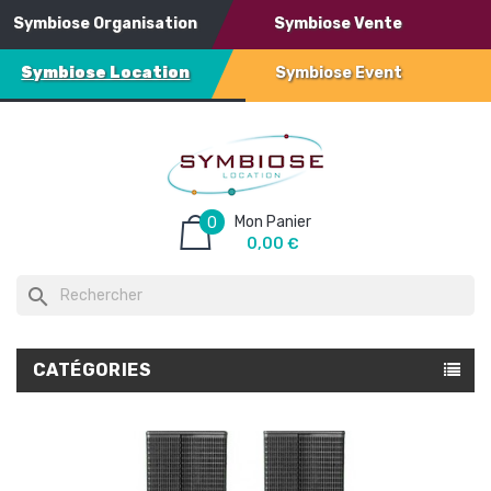
Symbiose Organisation
Symbiose Vente
Symbiose Location
Symbiose Event
Mon Panier
0
0,00 €
search
CATÉGORIES