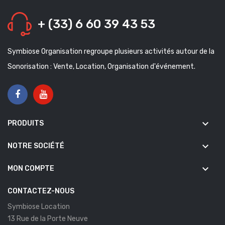
+ (33) 6 60 39 43 53
Symbiose Organisation regroupe plusieurs activités autour de la
Sonorisation : Vente, Location, Organisation d'événement.
keyboard_arrow_down
PRODUITS
keyboard_arrow_down
NOTRE SOCIÉTÉ
keyboard_arrow_down
MON COMPTE
CONTACTEZ-NOUS
Symbiose Location
13 Rue de la Porte Neuve