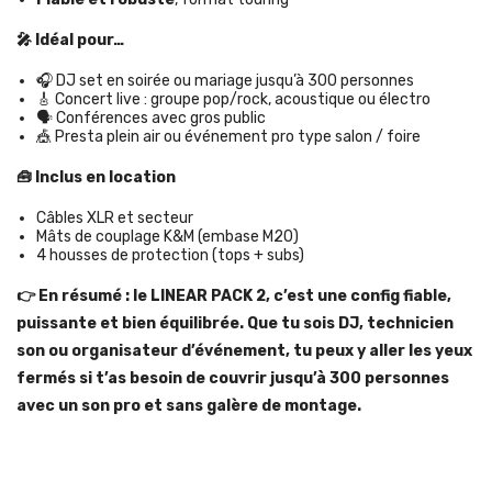
🎤 Idéal pour…
🎧 DJ set en soirée ou mariage jusqu’à 300 personnes
🎸 Concert live : groupe pop/rock, acoustique ou électro
🗣️ Conférences avec gros public
🎪 Presta plein air ou événement pro type salon / foire
🧰 Inclus en location
Câbles XLR et secteur
Mâts de couplage K&M (embase M20)
4 housses de protection (tops + subs)
👉 En résumé : le LINEAR PACK 2, c’est une config fiable,
puissante et bien équilibrée. Que tu sois DJ, technicien
son ou organisateur d’événement, tu peux y aller les yeux
fermés si t’as besoin de couvrir jusqu’à 300 personnes
avec un son pro et sans galère de montage.