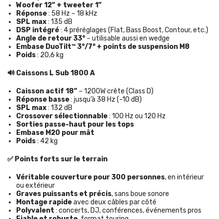
Woofer 12” + tweeter 1”
Réponse
: 58 Hz – 18 kHz
SPL max
: 135 dB
DSP intégré
: 4 préréglages (Flat, Bass Boost, Contour, etc.)
Angle de retour 33°
– utilisable aussi en wedge
Embase DuoTilt™ 3°/7° + points de suspension M8
Poids
: 20,6 kg
🔊 Caissons L Sub 1800 A
Caisson actif 18”
– 1200W crête (Class D)
Réponse basse
: jusqu’à 38 Hz (-10 dB)
SPL max
: 132 dB
Crossover sélectionnable
: 100 Hz ou 120 Hz
Sorties passe-haut pour les tops
Embase M20 pour mât
Poids
: 42 kg
✅ Points forts sur le terrain
Véritable couverture pour 300 personnes
, en intérieur
ou extérieur
Graves puissants et précis
, sans boue sonore
Montage rapide
avec deux câbles par côté
Polyvalent
: concerts, DJ, conférences, événements pros
Fiable et robuste
, format touring