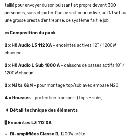
taillé pour envoyer du son puissant et propre devant 300
personnes, sans chipoter. Que ce soit pour un live, un DJ set ou
une grosse presta d’entreprise, ce système fait le job.
🧱 Composition du pack
2 x HK Audio L3 112 XA
– enceintes actives 12” / 1200W
chacune
2 x HK Audio L Sub 1800 A
– caissons de basses actifs 18” /
1200W chacun
2 x Mâts K&M
– pour montage top/sub avec embase M20
4 x Housses
– protection transport (tops + subs)
🔈 Détail technique des éléments
🎚️ Enceintes L3 112 XA
Bi-amplifiées Classe D
, 1200W crête