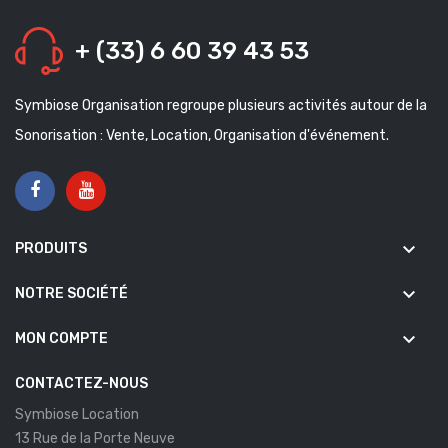
+ (33) 6 60 39 43 53
Symbiose Organisation regroupe plusieurs activités autour de la
Sonorisation : Vente, Location, Organisation d'événement.
keyboard_arrow_down
PRODUITS
keyboard_arrow_down
NOTRE SOCIÉTÉ
keyboard_arrow_down
MON COMPTE
CONTACTEZ-NOUS
Symbiose Location
13 Rue de la Porte Neuve