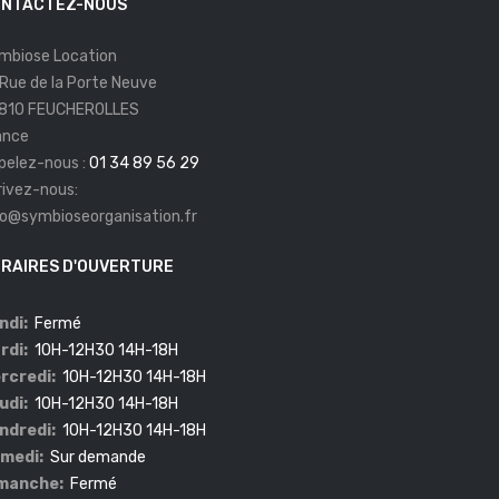
NTACTEZ-NOUS
mbiose Location
 Rue de la Porte Neuve
810 FEUCHEROLLES
ance
pelez-nous :
01 34 89 56 29
rivez-nous:
fo@symbioseorganisation.fr
RAIRES D'OUVERTURE
ndi:
Fermé
rdi:
10H-12H30 14H-18H
rcredi:
10H-12H30 14H-18H
udi:
10H-12H30 14H-18H
ndredi:
10H-12H30 14H-18H
medi:
Sur demande
manche:
Fermé