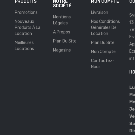
PRODUITS
NOTRE
MON COMPTE
CO
SOCIÉTÉ
Promotions
Livraison
Sy
Mentions
Nouveaux
Nos Conditions
13
Légales
Produits À La
Générales De
78
A Propos
Location
Location
Fr
Plan Du Site
Meilleures
Plan Du Site
Ap
Locations
Magasins
Éc
Mon Compte
in
Contactez-
s
Nous
HO
Lu
Ma
Me
Je
Ve
Sa
Di