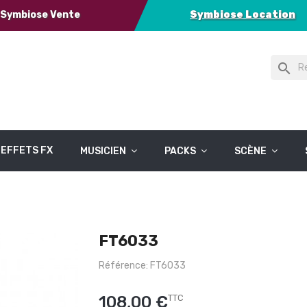
Symbiose Vente
Symbiose Location
search
EFFETS FX
MUSICIEN
PACKS
SCÈNE
FT6033
Référence: FT6033
108,00 €
TTC