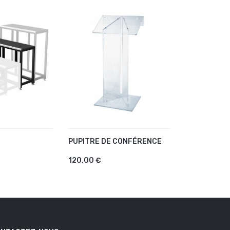
PUPITRE DE CONFÉRENCE
PIED-F60
AU PANIER
AJOUTER AU PANIER
AJOUTER
120,00 €
0,50 €