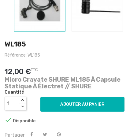
WL185
Référence: WL185
12,00 €
TTC
Micro Cravate SHURE WL185 À Capsule
Statique À Électret // SHURE
Quantité
AJOUTER AU PANIER

Disponible
Partager