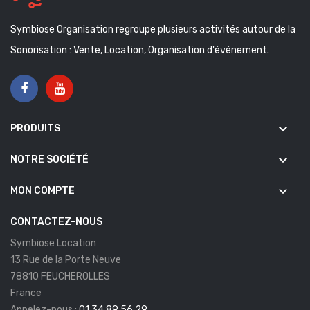
Symbiose Organisation regroupe plusieurs activités autour de la
Sonorisation : Vente, Location, Organisation d'événement.
keyboard_arrow_down
PRODUITS
keyboard_arrow_down
NOTRE SOCIÉTÉ
keyboard_arrow_down
MON COMPTE
CONTACTEZ-NOUS
Symbiose Location
13 Rue de la Porte Neuve
78810 FEUCHEROLLES
France
Appelez-nous :
01 34 89 56 29