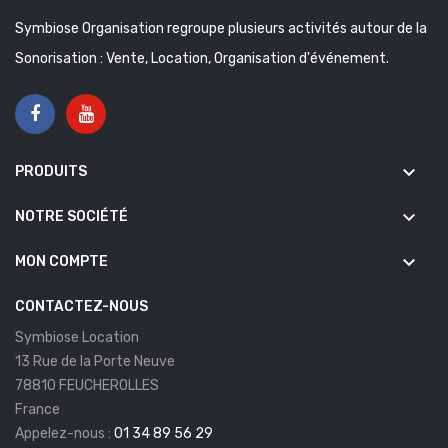
Symbiose Organisation regroupe plusieurs activités autour de la
Sonorisation : Vente, Location, Organisation d'événement.
keyboard_arrow_down
PRODUITS
keyboard_arrow_down
NOTRE SOCIÉTÉ
keyboard_arrow_down
MON COMPTE
CONTACTEZ-NOUS
Symbiose Location
13 Rue de la Porte Neuve
78810 FEUCHEROLLES
France
Appelez-nous :
01 34 89 56 29