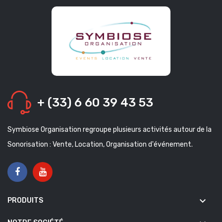
+ (33) 6 60 39 43 53
Symbiose Organisation regroupe plusieurs activités autour de la
Sonorisation : Vente, Location, Organisation d'événement.
keyboard_arrow_down
PRODUITS