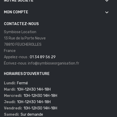
keyboard_arrow_down
NOTRE SOCIÉTÉ
keyboard_arrow_down
MON COMPTE
CONTACTEZ-NOUS
Symbiose Location
13 Rue de la Porte Neuve
78810 FEUCHEROLLES
France
Appelez-nous :
01 34 89 56 29
Écrivez-nous:
info@symbioseorganisation.fr
HORAIRES D'OUVERTURE
Lundi:
Fermé
Mardi:
10H-12H30 14H-18H
Mercredi:
10H-12H30 14H-18H
Jeudi:
10H-12H30 14H-18H
Vendredi:
10H-12H30 14H-18H
Samedi:
Sur demande