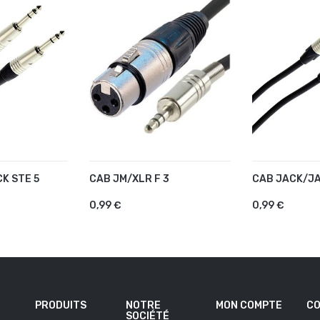
K STE 5
CAB JM/XLR F 3
CAB JACK/JA
U PANIER
AJOUTER AU PANIER
AJOUTER 
0,99 €
0,99 €
PRODUITS
NOTRE
MON COMPTE
CO
SOCIÉTÉ