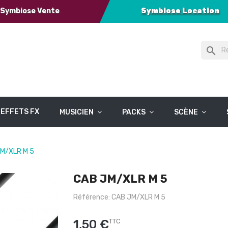
Symbiose Vente
Symbiose Location
search
EFFETS FX
MUSICIEN
PACKS
SCÈNE
M/XLR M 5
CAB JM/XLR M 5
Référence: CAB JM/XLR M 5
1,50 €
TTC