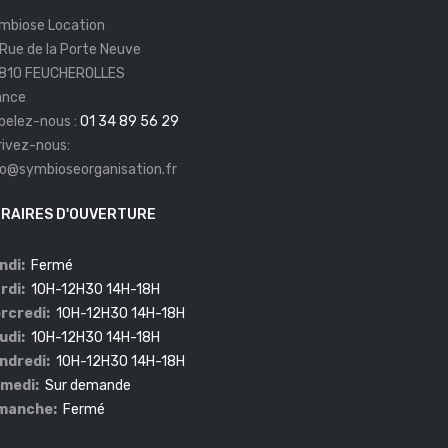
mbiose Location
 Rue de la Porte Neuve
810 FEUCHEROLLES
ance
pelez-nous :
01 34 89 56 29
rivez-nous:
fo@symbioseorganisation.fr
RAIRES D'OUVERTURE
ndi:
Fermé
rdi:
10H-12H30 14H-18H
rcredi:
10H-12H30 14H-18H
udi:
10H-12H30 14H-18H
ndredi:
10H-12H30 14H-18H
medi:
Sur demande
manche:
Fermé