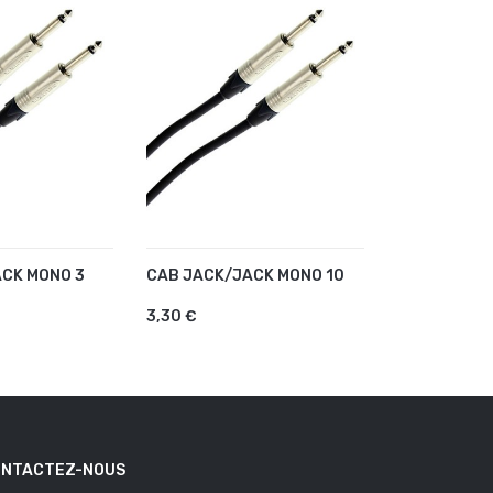
CK MONO 3
CAB JACK/JACK MONO 10
CABLE XLR 
AU PANIER
AJOUTER AU PANIER
AJOUTER
3,30 €
3,30 €
NTACTEZ-NOUS