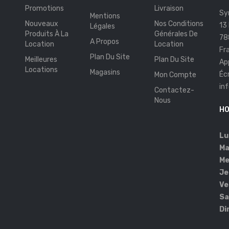
Promotions
Livraison
Sy
Mentions
Nouveaux
Nos Conditions
13
Légales
Produits À La
Générales De
78
A Propos
Location
Location
Fr
Plan Du Site
Meilleures
Plan Du Site
Ap
Locations
Magasins
Éc
Mon Compte
in
Contactez-
s
Nous
HO
Lu
Ma
Me
Je
Ve
Sa
Di