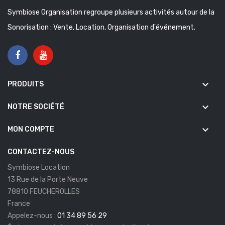
Symbiose Organisation regroupe plusieurs activités autour de la
Sonorisation : Vente, Location, Organisation d'événement.
keyboard_arrow_down
PRODUITS
keyboard_arrow_down
NOTRE SOCIÉTÉ
keyboard_arrow_down
MON COMPTE
CONTACTEZ-NOUS
Symbiose Location
13 Rue de la Porte Neuve
78810 FEUCHEROLLES
France
Appelez-nous :
01 34 89 56 29