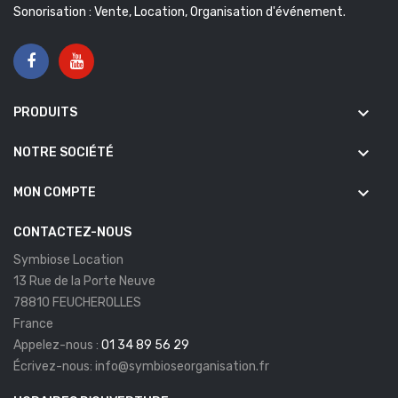
Sonorisation : Vente, Location, Organisation d'événement.
keyboard_arrow_down
PRODUITS
keyboard_arrow_down
NOTRE SOCIÉTÉ
keyboard_arrow_down
MON COMPTE
CONTACTEZ-NOUS
Symbiose Location
13 Rue de la Porte Neuve
78810 FEUCHEROLLES
France
Appelez-nous :
01 34 89 56 29
Écrivez-nous:
info@symbioseorganisation.fr