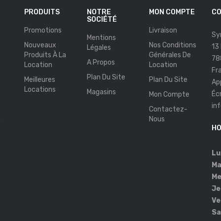
PRODUITS
NOTRE
MON COMPTE
CO
SOCIÉTÉ
Promotions
Livraison
Sy
Mentions
Nouveaux
Nos Conditions
13
Légales
Produits À La
Générales De
78
A Propos
Location
Location
Fr
Plan Du Site
Meilleures
Plan Du Site
Ap
Locations
Magasins
Éc
Mon Compte
in
Contactez-
s
Nous
HO
Lu
Ma
Me
Je
Ve
Sa