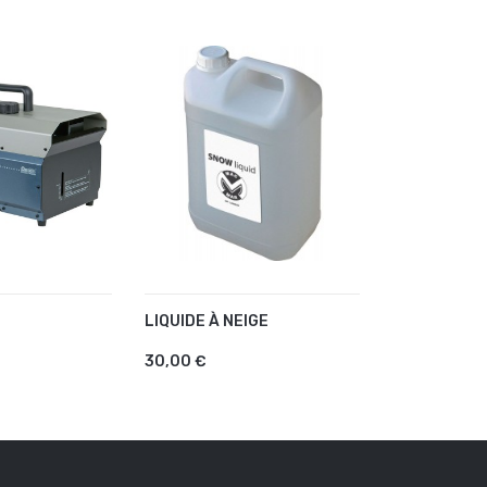
LIQUIDE À NEIGE
PROSPARK2
AU PANIER
AJOUTER AU PANIER
AJOUTER
30,00 €
82,80 €