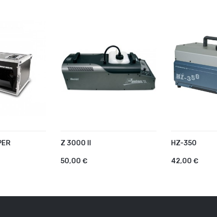
PER
Z 3000 II
HZ-350
U PANIER
AJOUTER AU PANIER
AJOUTER 
50,00 €
42,00 €