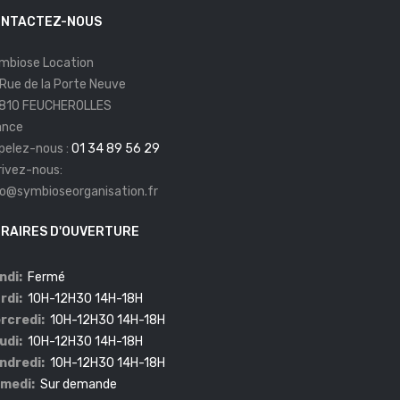
NTACTEZ-NOUS
mbiose Location
 Rue de la Porte Neuve
810 FEUCHEROLLES
ance
pelez-nous :
01 34 89 56 29
rivez-nous:
fo@symbioseorganisation.fr
RAIRES D'OUVERTURE
ndi:
Fermé
rdi:
10H-12H30 14H-18H
rcredi:
10H-12H30 14H-18H
udi:
10H-12H30 14H-18H
ndredi:
10H-12H30 14H-18H
medi:
Sur demande