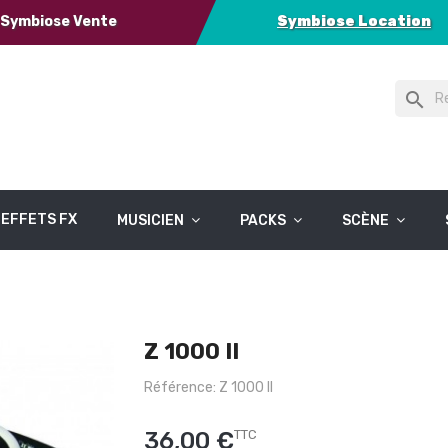
Symbiose Vente
Symbiose Location
search
EFFETS FX
MUSICIEN
PACKS
SCÈNE
Z 1000 II
Référence: Z 1000 II
36,00 €
TTC