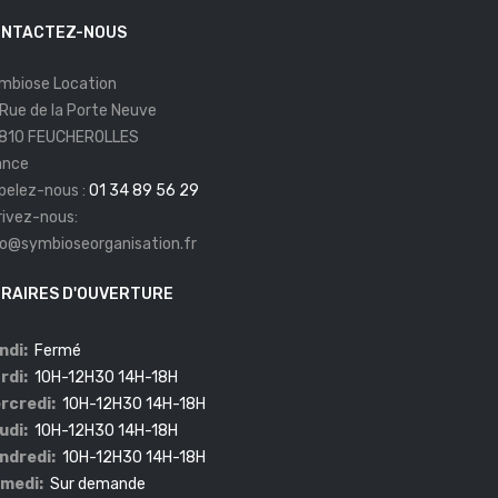
NTACTEZ-NOUS
mbiose Location
 Rue de la Porte Neuve
810 FEUCHEROLLES
ance
pelez-nous :
01 34 89 56 29
rivez-nous:
fo@symbioseorganisation.fr
RAIRES D'OUVERTURE
ndi:
Fermé
rdi:
10H-12H30 14H-18H
rcredi:
10H-12H30 14H-18H
udi:
10H-12H30 14H-18H
ndredi:
10H-12H30 14H-18H
medi:
Sur demande