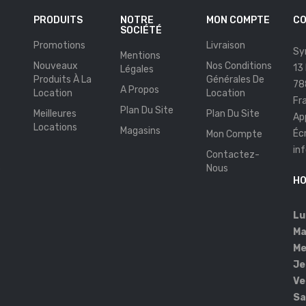
PRODUITS
NOTRE
MON COMPTE
CO
SOCIÉTÉ
Promotions
Livraison
Sy
Mentions
Nouveaux
Nos Conditions
13
Légales
Produits À La
Générales De
78
A Propos
Location
Location
Fr
Plan Du Site
Meilleures
Plan Du Site
Ap
Locations
Magasins
Éc
Mon Compte
in
Contactez-
s
Nous
HO
Lu
Ma
Me
Je
Ve
Sa