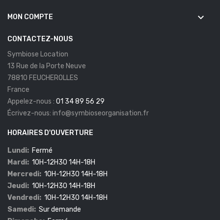
keyboard_arrow_down
MON COMPTE
CONTACTEZ-NOUS
Symbiose Location
13 Rue de la Porte Neuve
78810 FEUCHEROLLES
France
Appelez-nous :
01 34 89 56 29
Écrivez-nous:
info@symbioseorganisation.fr
HORAIRES D'OUVERTURE
Lundi:
Fermé
Mardi:
10H-12H30 14H-18H
Mercredi:
10H-12H30 14H-18H
Jeudi:
10H-12H30 14H-18H
Vendredi:
10H-12H30 14H-18H
Samedi:
Sur demande