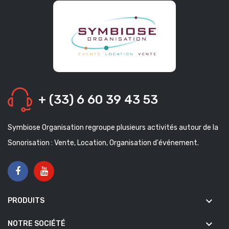
+ (33) 6 60 39 43 53
Symbiose Organisation regroupe plusieurs activités autour de la
Sonorisation : Vente, Location, Organisation d'événement.
keyboard_arrow_down
PRODUITS
keyboard_arrow_down
NOTRE SOCIÉTÉ