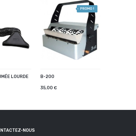
PROMO !
UMÉE LOURDE
B-200
FX-BLASTE
AU PANIER
AJOUTER AU PANIER
AJOUTER
35,00 €
49,00 €
NTACTEZ-NOUS