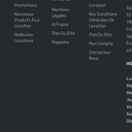
Promotions
Livraison
Sy
Mentions
Nouveaux
Nos Conditions
13
Légales
Produits À La
Générales De
78
A Propos
Location
Location
Fr
Plan Du Site
Meilleures
Plan Du Site
Ap
Locations
Magasins
Éc
Mon Compte
in
Contactez-
s
Nous
HO
Lu
Ma
Me
Je
Ve
Sa
Di