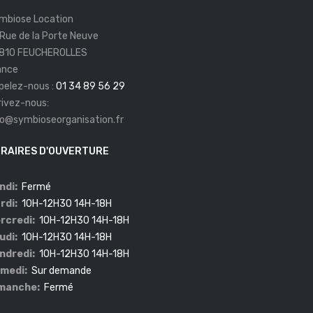
mbiose Location
 Rue de la Porte Neuve
810 FEUCHEROLLES
ance
pelez-nous :
01 34 89 56 29
rivez-nous:
fo@symbioseorganisation.fr
RAIRES D'OUVERTURE
ndi:
Fermé
rdi:
10H-12H30 14H-18H
rcredi:
10H-12H30 14H-18H
udi:
10H-12H30 14H-18H
ndredi:
10H-12H30 14H-18H
medi:
Sur demande
manche:
Fermé