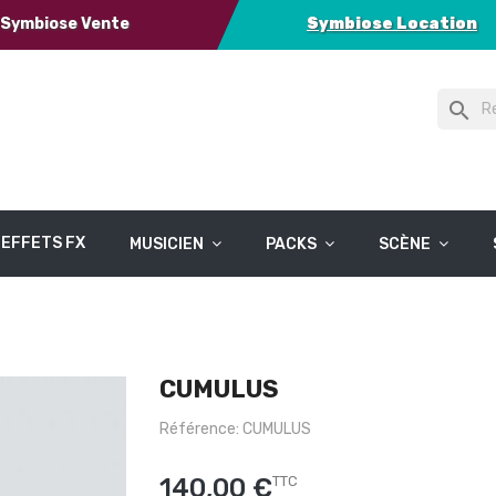
Symbiose Vente
Symbiose Location
search
EFFETS FX
MUSICIEN
PACKS
SCÈNE
CUMULUS
Référence: CUMULUS
140,00 €
TTC