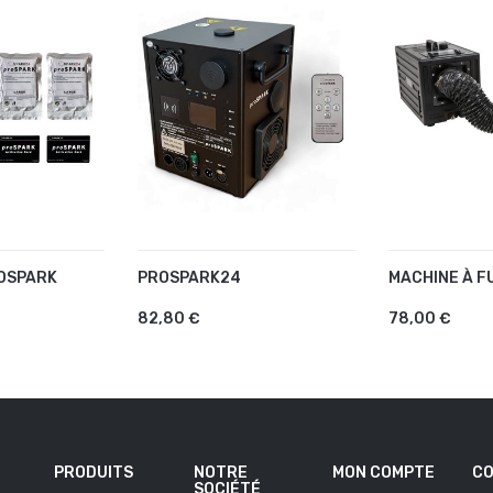
OSPARK
PROSPARK24
MACHINE À F
U PANIER
AJOUTER AU PANIER
AJOUTER 
82,80 €
78,00 €
PRODUITS
NOTRE
MON COMPTE
CO
SOCIÉTÉ