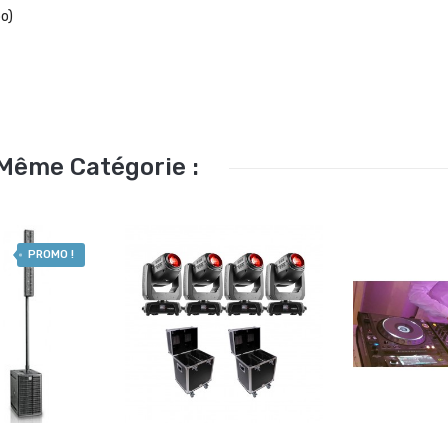
po)
 Même Catégorie :
PROMO !