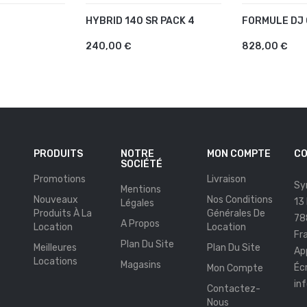
HYBRID 140 SR PACK 4
FORMULE DJ
U PANIER
AJOUTER AU PANIER
AJOUTER 
240,00 €
828,00 €
PRODUITS
NOTRE
MON COMPTE
CO
SOCIÉTÉ
Promotions
Livraison
Sy
Mentions
Nouveaux
Nos Conditions
13
Légales
Produits À La
Générales De
78
A Propos
Location
Location
Fr
Plan Du Site
Meilleures
Plan Du Site
Ap
Locations
Magasins
Éc
Mon Compte
in
Contactez-
s
Nous