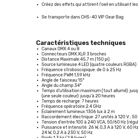
Créez des effets qui attirent l'oeil en utilisa
Se transporte dans CHS-40 VIP Gear Bag
Caractéristiques techniques
Canaux DMX:
4 ou 8
Connecteurs DMX:
XLR 3 broches
Distance Maximale:
45,7 m (150 pi)
Source lumineuse:
4 LED (quatre couleurs RGBA) 
Fréquence stroboscopique:
de 0 à 25 Hz
Fréquence PWM:
1,59 kHz
Angle de faisceau:
15°
Angle du champ:
34°
Temps d’utilisation maximum:
(tout allumé): jus
(une seule couleur): jusqu'à 20 heures
Temps de recharge:
7 heures
Fréquence opératoire:
2.4 GHz
Éclairement lumineux:
1306 lux à 2 m
Raccordement électrique:
27 unités à 120 V ; 50
Tension d'entrée:
100 à 240 VCA, 50/60 Hz (régu
Puissance et intensité:
26 W, 0,3 A à 120 V, 60 H
24 W, 0,2 A à 230 V, 50 Hz
Poids:
1,3 kg (2,8 livres)