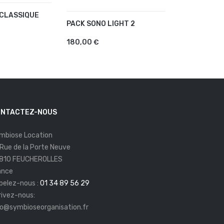
 CLASSIQUE
PACK VIO L
AU PANIER
AJOUTER
PACK SONO LIGHT 2
AJOUTER AU PANIER
369,00 €
180,00 €
NTACTEZ-NOUS
mbiose Location
 Rue de la Porte Neuve
810 FEUCHEROLLES
ance
pelez-nous :
01 34 89 56 29
rivez-nous:
fo@symbioseorganisation.fr