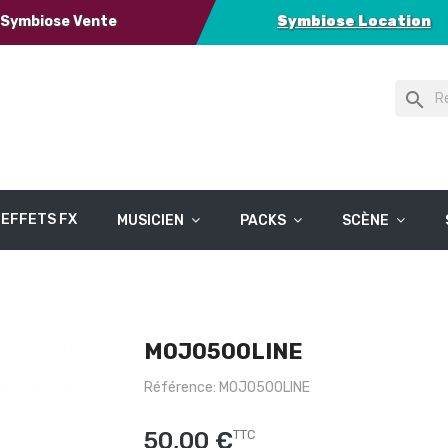
Symbiose Vente
Symbiose Location
search
EFFETS FX
MUSICIEN
PACKS
SCÈNE
MOJO500LINE
Référence: MOJO500LINE
50,00 €
TTC