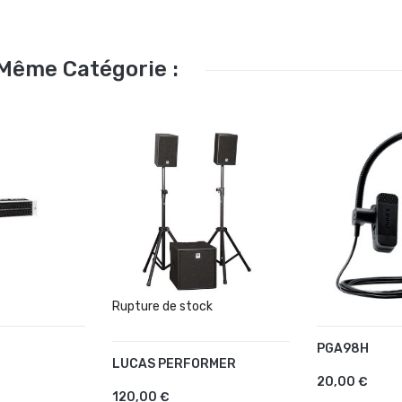
 Même Catégorie :
Rupture de stock
PGA98H
U PANIER
AJOUTER 
LUCAS PERFORMER
AJOUTER AU PANIER
20,00 €
120,00 €