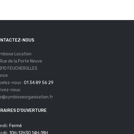
NTACTEZ-NOUS
mbiose Location
 Rue de la Porte Neuve
810 FEUCHEROLLES
ance
pelez-nous :
01 34 89 56 29
rivez-nous:
fo@symbioseorganisation.fr
RAIRES D'OUVERTURE
ndi:
Fermé
rdi:
10H-12H30 14H-18H