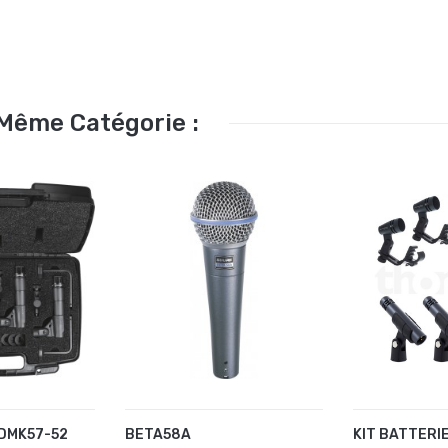
 Même Catégorie :
 DMK57-52
BETA58A
KIT BATTERI
U PANIER
AJOUTER AU PANIER
AJOUTER 