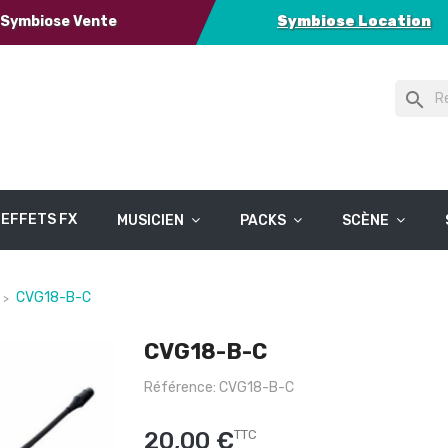
Symbiose Vente
Symbiose Location
search
EFFETS FX
MUSICIEN
PACKS
SCÈNE
CVG18-B-C
CVG18-B-C
Référence: CVG18-B-C
20,00 €
TTC