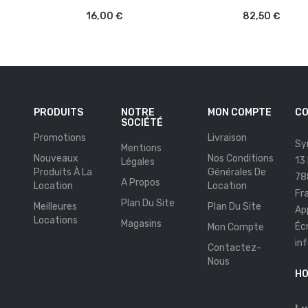
16,00 €
82,50 €
PRODUITS
NOTRE
MON COMPTE
CO
SOCIÉTÉ
Promotions
Livraison
Sy
Mentions
Nouveaux
Nos Conditions
13
Légales
Produits À La
Générales De
78
A Propos
Location
Location
Fr
Plan Du Site
Meilleures
Plan Du Site
Ap
Locations
Magasins
Éc
Mon Compte
in
Contactez-
s
Nous
HO