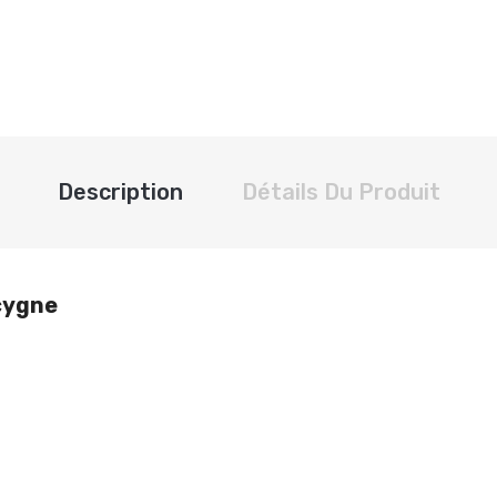
Description
Détails Du Produit
 cygne