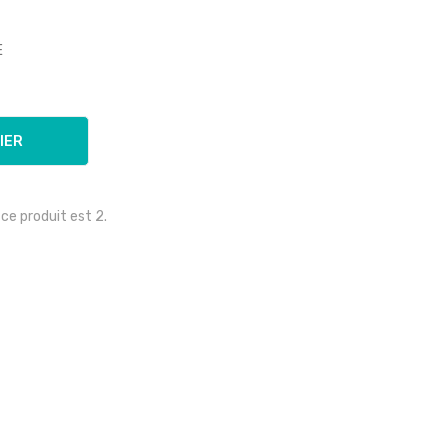
E
IER
e produit est 2.