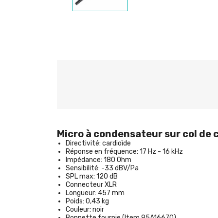
Micro à condensateur sur col de
Directivité: cardioïde
Réponse en fréquence: 17 Hz - 16 kHz
Impédance: 180 Ohm
Sensibilité: -33 dBV/Pa
SPL max: 120 dB
Connecteur XLR
Longueur: 457 mm
Poids: 0,43 kg
Couleur: noir
Bonnette fournie (Item 95A16670)