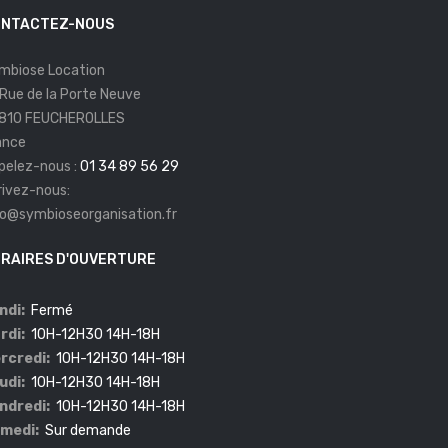
NTACTEZ-NOUS
mbiose Location
 Rue de la Porte Neuve
810 FEUCHEROLLES
ance
pelez-nous :
01 34 89 56 29
rivez-nous:
fo@symbioseorganisation.fr
RAIRES D'OUVERTURE
ndi:
Fermé
rdi:
10H-12H30 14H-18H
rcredi:
10H-12H30 14H-18H
udi:
10H-12H30 14H-18H
ndredi:
10H-12H30 14H-18H
medi:
Sur demande