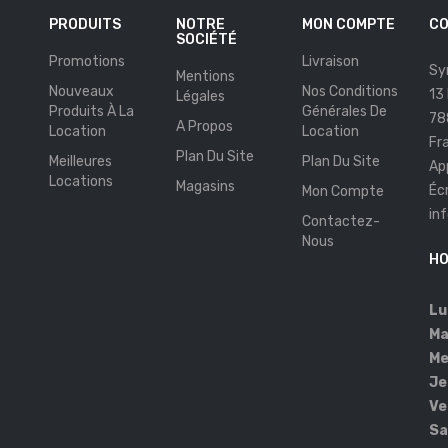
PRODUITS
NOTRE
MON COMPTE
CO
SOCIÉTÉ
Promotions
Livraison
Sy
Mentions
Nouveaux
Nos Conditions
13
Légales
Produits À La
Générales De
78
A Propos
Location
Location
Fr
Plan Du Site
Meilleures
Plan Du Site
Ap
Locations
Magasins
Éc
Mon Compte
in
Contactez-
s
Nous
HO
Lu
Ma
Me
Je
Ve
Sa