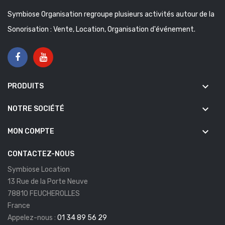
Symbiose Organisation regroupe plusieurs activités autour de la
Sonorisation : Vente, Location, Organisation d'événement.
keyboard_arrow_down
PRODUITS
keyboard_arrow_down
NOTRE SOCIÉTÉ
keyboard_arrow_down
MON COMPTE
CONTACTEZ-NOUS
Symbiose Location
13 Rue de la Porte Neuve
78810 FEUCHEROLLES
France
Appelez-nous :
01 34 89 56 29