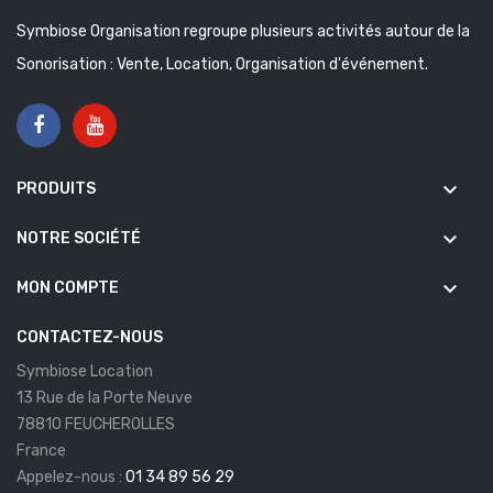
Symbiose Organisation regroupe plusieurs activités autour de la
Sonorisation : Vente, Location, Organisation d'événement.
keyboard_arrow_down
PRODUITS
keyboard_arrow_down
NOTRE SOCIÉTÉ
keyboard_arrow_down
MON COMPTE
CONTACTEZ-NOUS
Symbiose Location
13 Rue de la Porte Neuve
78810 FEUCHEROLLES
France
Appelez-nous :
01 34 89 56 29