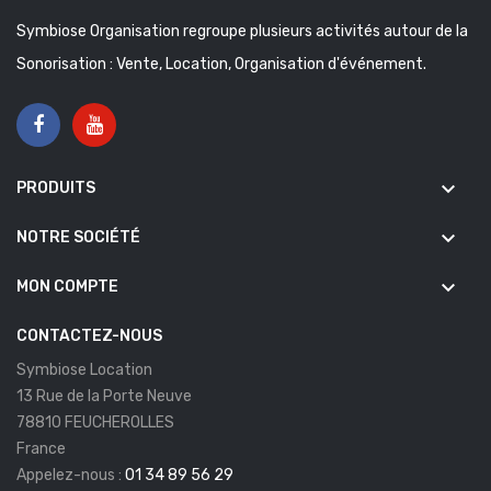
Symbiose Organisation regroupe plusieurs activités autour de la
Sonorisation : Vente, Location, Organisation d'événement.
keyboard_arrow_down
PRODUITS
keyboard_arrow_down
NOTRE SOCIÉTÉ
keyboard_arrow_down
MON COMPTE
CONTACTEZ-NOUS
Symbiose Location
13 Rue de la Porte Neuve
78810 FEUCHEROLLES
France
Appelez-nous :
01 34 89 56 29