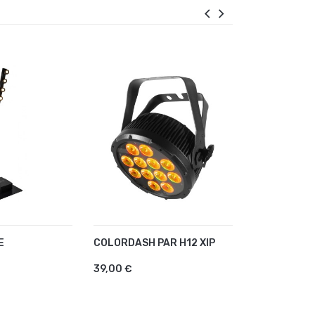
E
COLORDASH PAR H12 XIP
PACK CLUBW
AU PANIER
AJOUTER AU PANIER
AJOUTER
39,00 €
96,00 €