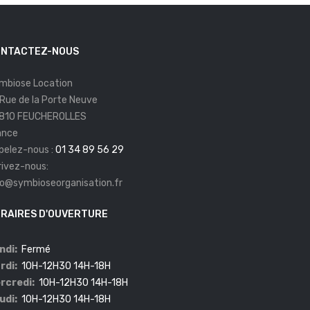
NTACTEZ-NOUS
mbiose Location
 Rue de la Porte Neuve
810 FEUCHEROLLES
ance
pelez-nous :
01 34 89 56 29
rivez-nous:
fo@symbioseorganisation.fr
RAIRES D'OUVERTURE
ndi:
Fermé
rdi:
10H-12H30 14H-18H
rcredi:
10H-12H30 14H-18H
udi:
10H-12H30 14H-18H