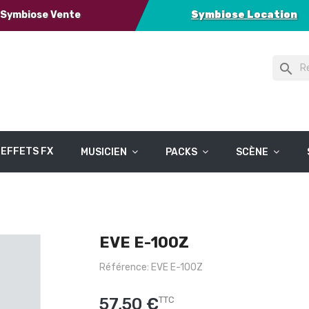
Symbiose Vente
Symbiose Location
search
EFFETS FX
MUSICIEN
PACKS
SCÈNE
EVE E-100Z
Référence: EVE E-100Z
57,50 €
TTC