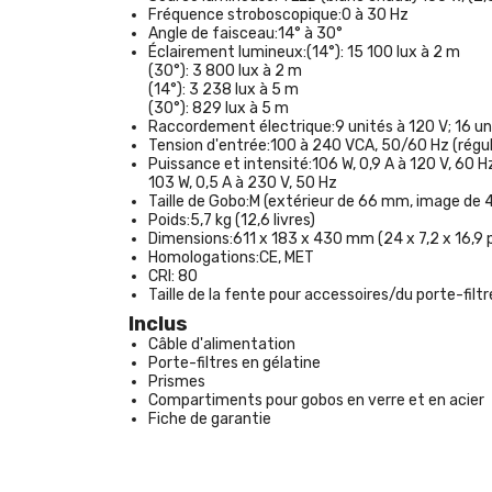
Fréquence stroboscopique:
0 à 30 Hz
Angle de faisceau:
14° à 30°
Éclairement lumineux:
(14°): 15 100 lux à 2 m
(30°): 3 800 lux à 2 m
(14°): 3 238 lux à 5 m
(30°): 829 lux à 5 m
Raccordement électrique:
9 unités à 120 V; 16 u
Tension d'entrée:
100 à 240 VCA, 50/60 Hz (régu
Puissance et intensité:
106 W, 0,9 A à 120 V, 60 H
103 W, 0,5 A à 230 V, 50 Hz
Taille de Gobo:
M (extérieur de 66 mm, image de
Poids:
5,7 kg (12,6 livres)
Dimensions:
611 x 183 x 430 mm (24 x 7,2 x 16,9 
Homologations:
CE, MET
CRI:
80
Taille de la fente pour accessoires/du porte-filtr
Inclus
Câble d'alimentation
Porte-filtres en gélatine
Prismes
Compartiments pour gobos en verre et en acier
Fiche de garantie