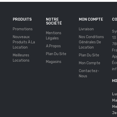
PRODUITS
NOTRE
MON COMPTE
CO
SOCIÉTÉ
Promotions
Livraison
Sy
Mentions
Nouveaux
Nos Conditions
13
Légales
Produits À La
Générales De
78
A Propos
Location
Location
Fr
Plan Du Site
Meilleures
Plan Du Site
Ap
Locations
Magasins
Éc
Mon Compte
in
Contactez-
s
Nous
HO
Lu
Ma
Me
Je