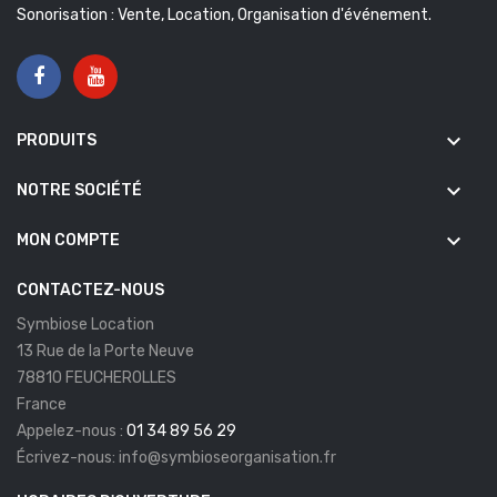
Sonorisation : Vente, Location, Organisation d'événement.
keyboard_arrow_down
PRODUITS
keyboard_arrow_down
NOTRE SOCIÉTÉ
keyboard_arrow_down
MON COMPTE
CONTACTEZ-NOUS
Symbiose Location
13 Rue de la Porte Neuve
78810 FEUCHEROLLES
France
Appelez-nous :
01 34 89 56 29
Écrivez-nous:
info@symbioseorganisation.fr