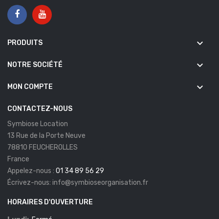
keyboard_arrow_down
PRODUITS
keyboard_arrow_down
NOTRE SOCIÉTÉ
keyboard_arrow_down
MON COMPTE
CONTACTEZ-NOUS
Symbiose Location
13 Rue de la Porte Neuve
78810 FEUCHEROLLES
France
Appelez-nous :
01 34 89 56 29
Écrivez-nous:
info@symbioseorganisation.fr
HORAIRES D'OUVERTURE