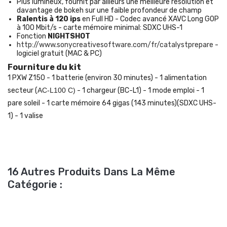
Plus lumineux, fournit par ailleurs une meilleure résolution et
davantage de bokeh sur une faible profondeur de champ
Ralentis à 120 ips
en Full HD - Codec avancé XAVC Long GOP
à 100 Mbit/s - carte mémoire minimal: SDXC UHS-1
Fonction
NIGHTSHOT
http://www.sonycreativesoftware.com/fr/catalystprepare
-
logiciel gratuit (MAC & PC)
Fourniture du kit
1 PXW Z150 - 1 batterie (environ 30 minutes) - 1 alimentation
secteur (
AC-L100 C)
- 1 chargeur (BC-L1) - 1 mode emploi - 1
pare soleil - 1 carte mémoire 64 gigas (143 minutes)(SDXC UHS-
1) - 1 valise
16 Autres Produits Dans La Même
Catégorie :