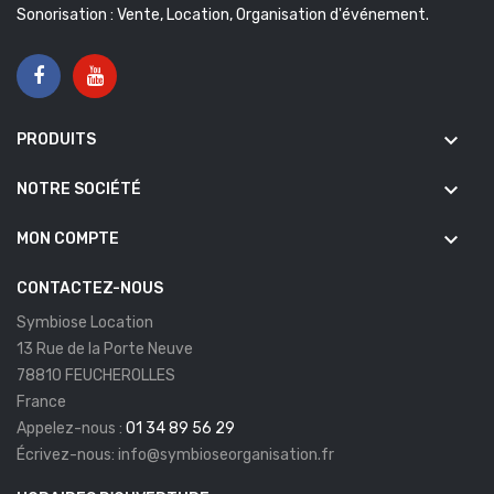
Sonorisation : Vente, Location, Organisation d'événement.
keyboard_arrow_down
PRODUITS
keyboard_arrow_down
NOTRE SOCIÉTÉ
keyboard_arrow_down
MON COMPTE
CONTACTEZ-NOUS
Symbiose Location
13 Rue de la Porte Neuve
78810 FEUCHEROLLES
France
Appelez-nous :
01 34 89 56 29
Écrivez-nous:
info@symbioseorganisation.fr