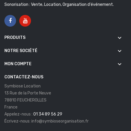
Sonorisation : Vente, Location, Organisation d'événement.
keyboard_arrow_down
PRODUITS
keyboard_arrow_down
NOTRE SOCIÉTÉ
keyboard_arrow_down
MON COMPTE
CONTACTEZ-NOUS
Symbiose Location
13 Rue de la Porte Neuve
78810 FEUCHEROLLES
France
Appelez-nous :
01 34 89 56 29
Écrivez-nous:
info@symbioseorganisation.fr