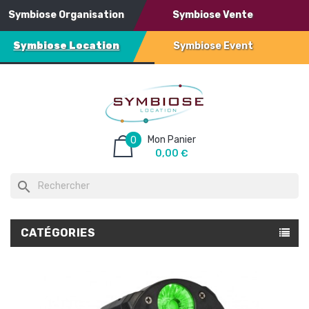
Symbiose Organisation
Symbiose Vente
Symbiose Location
Symbiose Event
Mon Panier
0
0,00 €
search
CATÉGORIES