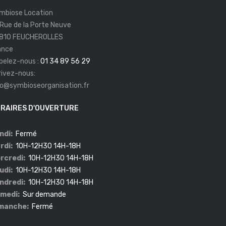
mbiose Location
 Rue de la Porte Neuve
810 FEUCHEROLLES
ance
pelez-nous :
01 34 89 56 29
rivez-nous:
fo@symbioseorganisation.fr
RAIRES D'OUVERTURE
ndi:
Fermé
rdi:
10H-12H30 14H-18H
rcredi:
10H-12H30 14H-18H
udi:
10H-12H30 14H-18H
ndredi:
10H-12H30 14H-18H
medi:
Sur demande
manche:
Fermé