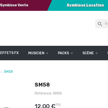
Symbiose Vente
Symbiose Location
search
EFFETS FX
MUSICIEN
PACKS
SCÈNE
SM58
SM58
Référence: SM58
12,00 €
TTC