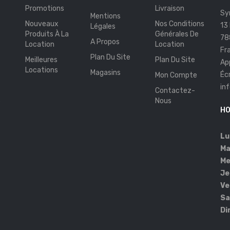
Promotions
Livraison
Sy
Mentions
Nouveaux
Nos Conditions
13
Légales
Produits À La
Générales De
78
A Propos
Location
Location
Fr
Plan Du Site
Meilleures
Plan Du Site
Ap
Locations
Magasins
Éc
Mon Compte
in
Contactez-
s
Nous
HO
Lu
Ma
Me
Je
Ve
Sa
Di