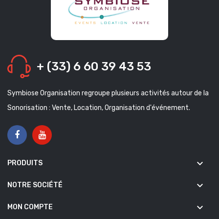
+ (33) 6 60 39 43 53
Symbiose Organisation regroupe plusieurs activités autour de la
Sonorisation : Vente, Location, Organisation d'événement.
keyboard_arrow_down
PRODUITS
keyboard_arrow_down
NOTRE SOCIÉTÉ
keyboard_arrow_down
MON COMPTE